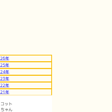
026
年
025
年
024
年
023
年
022
年
021
年
スコット
るちゃん